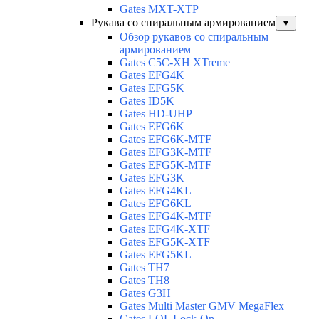
Gates MXT-XTP
Рукава со спиральным армированием
▼
Обзор рукавов со спиральным
армированием
Gates C5C-XH XTreme
Gates EFG4K
Gates EFG5K
Gates ID5K
Gates HD-UHP
Gates EFG6K
Gates EFG6K-MTF
Gates EFG3K-MTF
Gates EFG5K-MTF
Gates EFG3K
Gates EFG4KL
Gates EFG6KL
Gates EFG4K-MTF
Gates EFG4K-XTF
Gates EFG5K-XTF
Gates EFG5KL
Gates TH7
Gates TH8
Gates G3H
Gates Multi Master GMV MegaFlex
Gates LOL Lock-On