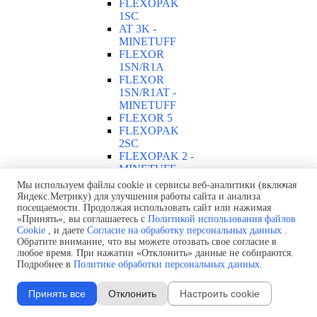
FLEXOPAK
1SС
AT 3K -
MINETUFF
FLEXOR
1SN/R1A
FLEXOR
1SN/R1AT -
MINETUFF
FLEXOR 5
FLEXOPAK
2SС
FLEXOPAK 2 -
MINETUFF
FLEXOR
Мы используем файлы cookie и сервисы веб-аналитики (включая
2SN/R2A
Яндекс.Метрику) для улучшения работы сайта и анализа
FLEXOPAK 2
посещаемости. Продолжая использовать сайт или нажимая
«Принять», вы соглашаетесь с
Политикой использования файлов
TWIN –
Cookie
, и даете
Согласие на обработку персональных данных
.
MINETUFF
Обратите внимание, что вы можете отозвать свое согласие в
FLEXOR
любое время. При нажатии «Отклонить» данные не собираются.
2SN/R2AT
Подробнее в
Политике обработки персональных данных
.
FLEXOR
2SN/R2AT –
Принять все
Отклонить
Настроить cookie
MINETUFF
FLEXOR