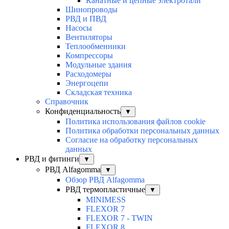
Канатные и цепные электротали
Шинопроводы
РВД и ПВД
Насосы
Вентиляторы
Теплообменники
Компрессоры
Модульные здания
Расходомеры
Энергоцепи
Складская техника
Справочник
Конфиденциальность
▼
Политика использования файлов cookie
Политика обработки персональных данных
Согласие на обработку персональных
данных
РВД и фитинги
▼
РВД Alfagomma
▼
Обзор РВД Alfagomma
РВД термопластичные
▼
MINIMESS
FLEXOR 7
FLEXOR 7 - TWIN
FLEXOR 8