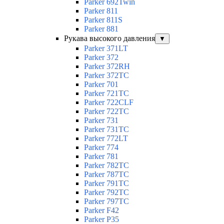
Parker 692Twin
Parker 811
Parker 811S
Parker 881
Рукава высокого давления
▼
Parker 371LT
Parker 372
Parker 372RH
Parker 372TC
Parker 701
Parker 721TC
Parker 722CLF
Parker 722TC
Parker 731
Parker 731TC
Parker 772LT
Parker 774
Parker 781
Parker 782TC
Parker 787TC
Parker 791TC
Parker 792TC
Parker 797TC
Parker F42
Parker P35