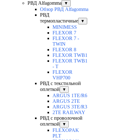
РВД Alfagomma
▼
Обзор РВД Alfagomma
РВД
термопластичные
▼
MINIMESS
FLEXOR 7
FLEXOR 7 -
TWIN
FLEXOR 8
FLEXOR TWB1
FLEXOR TWB1
- T
FLEXOR
VHP700
РВД с текстильной
оплеткой
▼
ARGUS 1TE/R6
ARGUS 2TЕ
ARGUS 3TE/R3
2TE RAILWAY
РВД с проволочной
оплеткой
▼
FLEXOPAK
PLT