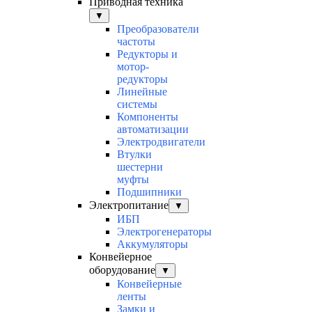
Приводная техника
▼
Преобразователи
частоты
Редукторы и
мотор-
редукторы
Линейные
системы
Компоненты
автоматизации
Электродвигатели
Втулки
шестерни
муфты
Подшипники
Электропитание
▼
ИБП
Электрогенераторы
Аккумуляторы
Конвейерное
оборудование
▼
Конвейерные
ленты
Замки и