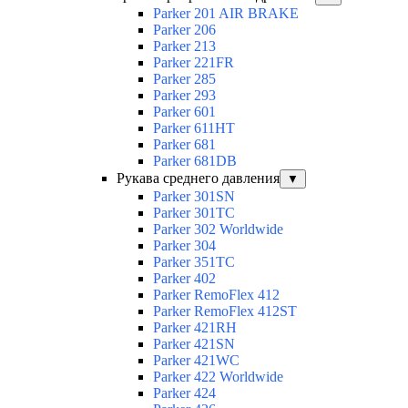
Parker 201 AIR BRAKE
Parker 206
Parker 213
Parker 221FR
Parker 285
Parker 293
Parker 601
Parker 611HT
Parker 681
Parker 681DB
Рукава среднего давления
▼
Parker 301SN
Parker 301TC
Parker 302 Worldwide
Parker 304
Parker 351TC
Parker 402
Parker RemoFlex 412
Parker RemoFlex 412ST
Parker 421RH
Parker 421SN
Parker 421WC
Parker 422 Worldwide
Parker 424