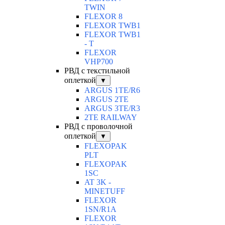
TWIN
FLEXOR 8
FLEXOR TWB1
FLEXOR TWB1
- T
FLEXOR
VHP700
РВД с текстильной
оплеткой
▼
ARGUS 1TE/R6
ARGUS 2TЕ
ARGUS 3TE/R3
2TE RAILWAY
РВД с проволочной
оплеткой
▼
FLEXOPAK
PLT
FLEXOPAK
1SС
AT 3K -
MINETUFF
FLEXOR
1SN/R1A
FLEXOR