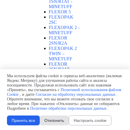
1SN/R1AT -
MINETUFF
FLEXOR 5
FLEXOPAK
2SС
FLEXOPAK 2 -
MINETUFF
FLEXOR
2SN/R2A
FLEXOPAK 2
TWIN –
MINETUFF
FLEXOR
2SN/R2AT
FLEXOR
Мы используем файлы cookie и сервисы веб-аналитики (включая
2SN/R2AT –
Яндекс.Метрику) для улучшения работы сайта и анализа
MINETUFF
посещаемости. Продолжая использовать сайт или нажимая
«Принять», вы соглашаетесь с
Политикой использования файлов
FLEXOR
Cookie
, и даете
Согласие на обработку персональных данных
.
ELEVATOR
Обратите внимание, что вы можете отозвать свое согласие в
ALFAFOREST
любое время. При нажатии «Отклонить» данные не собираются.
2SC RAILWAY
Подробнее в
Политике обработки персональных данных
.
РВД с навивкой
проволокой
▼
Принять все
Отклонить
Настроить cookie
AT 7K –
MINETUFF