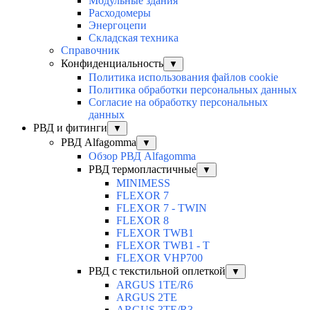
Модульные здания
Расходомеры
Энергоцепи
Складская техника
Справочник
Конфиденциальность
▼
Политика использования файлов cookie
Политика обработки персональных данных
Согласие на обработку персональных
данных
РВД и фитинги
▼
РВД Alfagomma
▼
Обзор РВД Alfagomma
РВД термопластичные
▼
MINIMESS
FLEXOR 7
FLEXOR 7 - TWIN
FLEXOR 8
FLEXOR TWB1
FLEXOR TWB1 - T
FLEXOR VHP700
РВД с текстильной оплеткой
▼
ARGUS 1TE/R6
ARGUS 2TЕ
ARGUS 3TE/R3