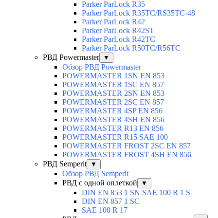
Parker ParLock R35
Parker ParLock R35TC/RS35TC-48
Parker ParLock R42
Parker ParLock R42ST
Parker ParLock R42TC
Parker ParLock R50TC/R56TC
РВД Powermaster
▼
Обзор РВД Powermaster
POWERMASTER 1SN EN 853
POWERMASTER 1SC EN 857
POWERMASTER 2SN EN 853
POWERMASTER 2SC EN 857
POWERMASTER 4SP EN 856
POWERMASTER 4SH EN 856
POWERMASTER R13 EN 856
POWERMASTER R15 SAE 100
POWERMASTER FROST 2SC EN 857
POWERMASTER FROST 4SH EN 856
РВД Semperit
▼
Обзор РВД Semperit
РВД с одной оплеткой
▼
DIN EN 853 1 SN SAE 100 R 1 S
DIN EN 857 1 SC
SAE 100 R 17