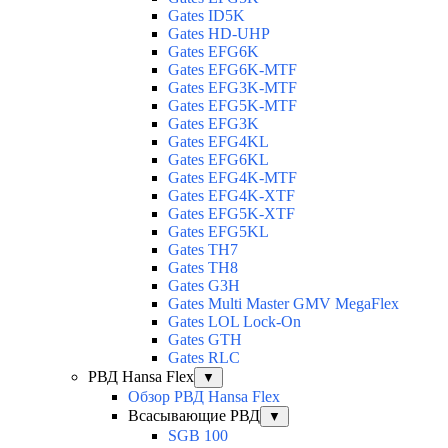
Gates ID5K
Gates HD-UHP
Gates EFG6K
Gates EFG6K-MTF
Gates EFG3K-MTF
Gates EFG5K-MTF
Gates EFG3K
Gates EFG4KL
Gates EFG6KL
Gates EFG4K-MTF
Gates EFG4K-XTF
Gates EFG5K-XTF
Gates EFG5KL
Gates TH7
Gates TH8
Gates G3H
Gates Multi Master GMV MegaFlex
Gates LOL Lock-On
Gates GTH
Gates RLC
РВД Hansa Flex
▼
Обзор РВД Hansa Flex
Всасывающие РВД
▼
SGB 100