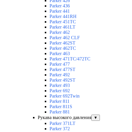
Parker 426
Parker 436
Parker 441
Parker 441RH
Parker 451TC
Parker 461LT
Parker 462
Parker 462 CLF
Parker 462ST
Parker 462TC
Parker 463
Parker 471TC/472TC
Parker 477
Parker 477ST
Parker 492
Parker 492ST
Parker 493
Parker 692
Parker 692Twin
Parker 811
Parker 811S
Parker 881
Рукава высокого давления
▼
Parker 371LT
Parker 372