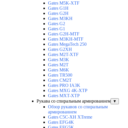
Gates M5K-XTF
Gates G1H
Gates G2H
Gates M3KH
Gates G2
Gates G1
Gates G2H-MTF
Gates M3KH-MTF
Gates MegaTech 250
Gates G2XH
Gates M2T-XTF
Gates M3K
Gates M2T
Gates M6K
Gates TR500
Gates CM2T
Gates PRO IA3K
Gates MXG 4K-XTP
Gates MXT-XTP
Рукава со спиральным армированием
▼
Обзор рукавов со спиральным
армированием
Gates C5C-XH XTreme
Gates EFG4K
Gates EFG5K