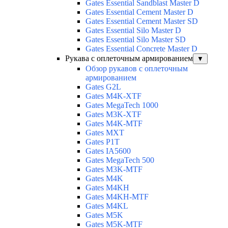
Gates Essential Sandblast Master D
Gates Essential Cement Master D
Gates Essential Cement Master SD
Gates Essential Silo Master D
Gates Essential Silo Master SD
Gates Essential Concrete Master D
Рукава с оплеточным армированием
▼
Обзор рукавов с оплеточным
армированием
Gates G2L
Gates M4K-XTF
Gates MegaTech 1000
Gates M3K-XTF
Gates M4K-MTF
Gates MXT
Gates P1T
Gates IA5600
Gates MegaTech 500
Gates M3K-MTF
Gates M4K
Gates M4KH
Gates M4KH-MTF
Gates M4KL
Gates M5K
Gates M5K-MTF