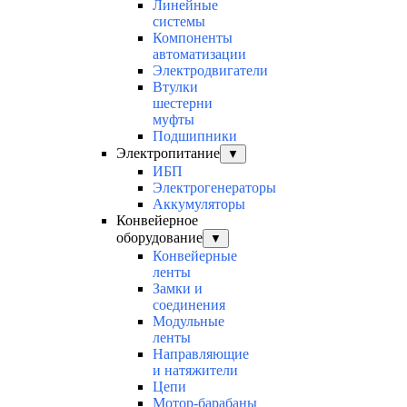
Линейные
системы
Компоненты
автоматизации
Электродвигатели
Втулки
шестерни
муфты
Подшипники
Электропитание
▼
ИБП
Электрогенераторы
Аккумуляторы
Конвейерное
оборудование
▼
Конвейерные
ленты
Замки и
соединения
Модульные
ленты
Направляющие
и натяжители
Цепи
Мотор-барабаны