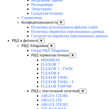
Модульные здания
Расходомеры
Энергоцепи
Складская техника
Справочник
Конфиденциальность
▼
Политика использования файлов cookie
Политика обработки персональных данных
Согласие на обработку персональных данных
РВД и фитинги
▼
РВД Alfagomma
▼
Обзор РВД Alfagomma
РВД термопластичные
▼
MINIMESS
FLEXOR 7
FLEXOR 7 - TWIN
FLEXOR 8
FLEXOR TWB1
FLEXOR TWB1 - T
FLEXOR VHP700
РВД с текстильной оплеткой
▼
ARGUS 1TE/R6
ARGUS 2TЕ
ARGUS 3TE/R3
2TE RAILWAY