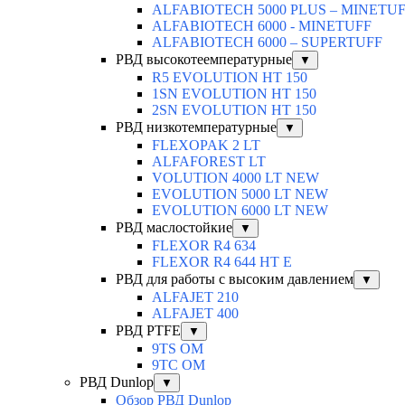
ALFABIOTECH 5000 PLUS – MINETU
ALFABIOTECH 6000 - MINETUFF
ALFABIOTECH 6000 – SUPERTUFF
РВД высокотеемпературные
▼
R5 EVOLUTION HT 150
1SN EVOLUTION HT 150
2SN EVOLUTION HT 150
РВД низкотемпературные
▼
FLEXOPAK 2 LT
ALFAFOREST LT
VOLUTION 4000 LT NEW
EVOLUTION 5000 LT NEW
EVOLUTION 6000 LT NEW
РВД маслостойкие
▼
FLEXOR R4 634
FLEXOR R4 644 HT E
РВД для работы с высоким давлением
▼
ALFAJET 210
ALFAJET 400
РВД PTFE
▼
9TS OM
9TC OM
РВД Dunlop
▼
Обзор РВД Dunlop