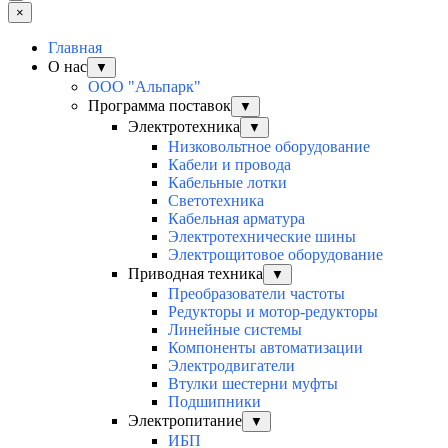
×
Главная
О нас
▼
ООО "Альпарк"
Программа поставок
▼
Электротехника
▼
Низковольтное оборудование
Кабели и провода
Кабельные лотки
Светотехника
Кабельная арматура
Электротехнические шины
Электрощитовое оборудование
Приводная техника
▼
Преобразователи частоты
Редукторы и мотор-редукторы
Линейные системы
Компоненты автоматизации
Электродвигатели
Втулки шестерни муфты
Подшипники
Электропитание
▼
ИБП