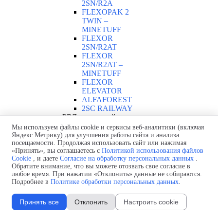
2SN/R2A
FLEXOPAK 2
TWIN –
MINETUFF
FLEXOR
2SN/R2AT
FLEXOR
2SN/R2AT –
MINETUFF
FLEXOR
ELEVATOR
ALFAFOREST
2SC RAILWAY
РВД с навивкой
проволокой
▼
Мы используем файлы cookie и сервисы веб-аналитики (включая
Яндекс.Метрику) для улучшения работы сайта и анализа
AT 7K –
посещаемости. Продолжая использовать сайт или нажимая
MINETUFF
«Принять», вы соглашаетесь с
Политикой использования файлов
BOP - FIRESA
Cookie
, и даете
Согласие на обработку персональных данных
.
FE 5000
Обратите внимание, что вы можете отозвать свое согласие в
РВД со спиральной
любое время. При нажатии «Отклонить» данные не собираются.
навивкой
Подробнее в
Политике обработки персональных данных
.
ALFABIOTECH
▼
ALFABIOTECH
Принять все
Отклонить
Настроить cookie
2000 –
MINETUFF