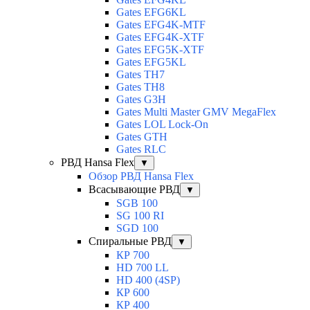
Gates EFG6KL
Gates EFG4K-MTF
Gates EFG4K-XTF
Gates EFG5K-XTF
Gates EFG5KL
Gates TH7
Gates TH8
Gates G3H
Gates Multi Master GMV MegaFlex
Gates LOL Lock-On
Gates GTH
Gates RLC
РВД Hansa Flex
▼
Обзор РВД Hansa Flex
Всасывающие РВД
▼
SGB 100
SG 100 RI
SGD 100
Спиральные РВД
▼
КР 700
HD 700 LL
HD 400 (4SP)
КР 600
КР 400