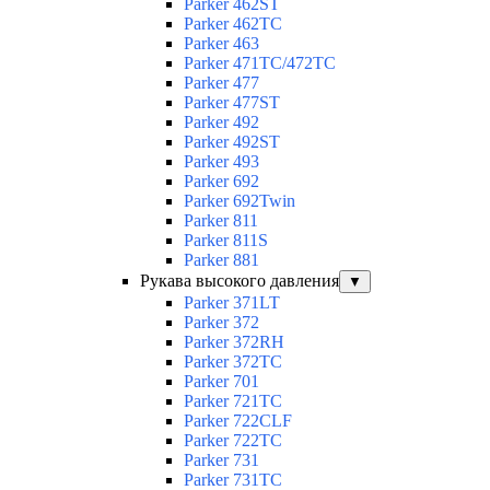
Parker 462ST
Parker 462TC
Parker 463
Parker 471TC/472TC
Parker 477
Parker 477ST
Parker 492
Parker 492ST
Parker 493
Parker 692
Parker 692Twin
Parker 811
Parker 811S
Parker 881
Рукава высокого давления
▼
Parker 371LT
Parker 372
Parker 372RH
Parker 372TC
Parker 701
Parker 721TC
Parker 722CLF
Parker 722TC
Parker 731
Parker 731TC