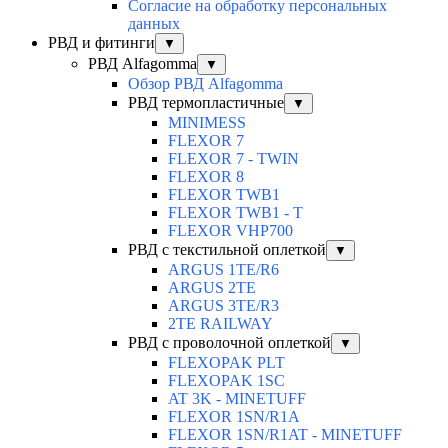
Согласие на обработку персональных
данных
РВД и фитинги
▼
РВД Alfagomma
▼
Обзор РВД Alfagomma
РВД термопластичные
▼
MINIMESS
FLEXOR 7
FLEXOR 7 - TWIN
FLEXOR 8
FLEXOR TWB1
FLEXOR TWB1 - T
FLEXOR VHP700
РВД с текстильной оплеткой
▼
ARGUS 1TE/R6
ARGUS 2TЕ
ARGUS 3TE/R3
2TE RAILWAY
РВД с проволочной оплеткой
▼
FLEXOPAK PLT
FLEXOPAK 1SС
AT 3K - MINETUFF
FLEXOR 1SN/R1A
FLEXOR 1SN/R1AT - MINETUFF