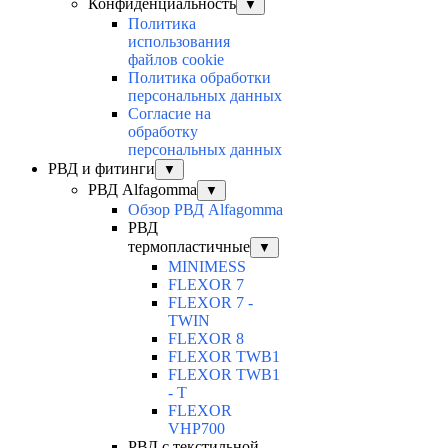
Конфиденциальность
▼
Политика
использования
файлов cookie
Политика обработки
персональных данных
Согласие на
обработку
персональных данных
РВД и фитинги
▼
РВД Alfagomma
▼
Обзор РВД Alfagomma
РВД
термопластичные
▼
MINIMESS
FLEXOR 7
FLEXOR 7 -
TWIN
FLEXOR 8
FLEXOR TWB1
FLEXOR TWB1
- T
FLEXOR
VHP700
РВД с текстильной