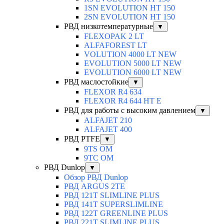
1SN EVOLUTION HT 150
2SN EVOLUTION HT 150
РВД низкотемпературные
▼
FLEXOPAK 2 LT
ALFAFOREST LT
VOLUTION 4000 LT NEW
EVOLUTION 5000 LT NEW
EVOLUTION 6000 LT NEW
РВД маслостойкие
▼
FLEXOR R4 634
FLEXOR R4 644 HT E
РВД для работы с высоким давлением
▼
ALFAJET 210
ALFAJET 400
РВД PTFE
▼
9TS OM
9TC OM
РВД Dunlop
▼
Обзор РВД Dunlop
РВД ARGUS 2TE
РВД 121T SLIMLINE PLUS
РВД 141T SUPERSLIMLINE
РВД 122T GREENLINE PLUS
РВД 221T SLIMLINE PLUS