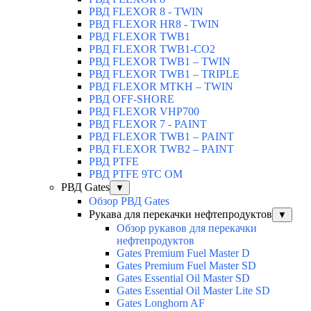
РВД FLEXOR 8 - TWIN
РВД FLEXOR HR8 - TWIN
РВД FLEXOR TWB1
РВД FLEXOR TWB1-CO2
РВД FLEXOR TWB1 – TWIN
РВД FLEXOR TWB1 – TRIPLE
РВД FLEXOR MTKH – TWIN
РВД OFF-SHORE
РВД FLEXOR VHP700
РВД FLEXOR 7 - PAINT
РВД FLEXOR TWB1 – PAINT
РВД FLEXOR TWB2 – PAINT
РВД PTFE
РВД PTFE 9TC OM
РВД Gates
▼
Обзор РВД Gates
Рукава для перекачки нефтепродуктов
▼
Обзор рукавов для перекачки
нефтепродуктов
Gates Premium Fuel Master D
Gates Premium Fuel Master SD
Gates Essential Oil Master SD
Gates Essential Oil Master Lite SD
Gates Longhorn AF