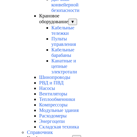
конвейерной
безопасности
Крановое
оборудование
▼
Кабельные
тележки
Пульты
управления
Кабельные
барабаны
Канатные и
цепные
электротали
Шинопроводы
РВД и ПВД
Насосы
Вентиляторы
Теплообменники
Компрессоры
Модульные здания
Расходомеры
Энергоцепи
Складская техника
Справочник