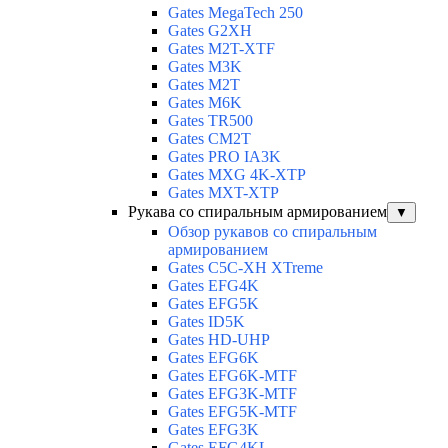
Gates MegaTech 250
Gates G2XH
Gates M2T-XTF
Gates M3K
Gates M2T
Gates M6K
Gates TR500
Gates CM2T
Gates PRO IA3K
Gates MXG 4K-XTP
Gates MXT-XTP
Рукава со спиральным армированием
▼
Обзор рукавов со спиральным
армированием
Gates C5C-XH XTreme
Gates EFG4K
Gates EFG5K
Gates ID5K
Gates HD-UHP
Gates EFG6K
Gates EFG6K-MTF
Gates EFG3K-MTF
Gates EFG5K-MTF
Gates EFG3K
Gates EFG4KL