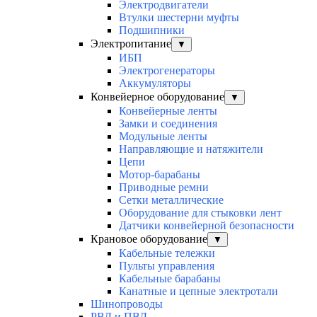
Электродвигатели
Втулки шестерни муфты
Подшипники
Электропитание
▼
ИБП
Электрогенераторы
Аккумуляторы
Конвейерное оборудование
▼
Конвейерные ленты
Замки и соединения
Модульные ленты
Направляющие и натяжители
Цепи
Мотор-барабаны
Приводные ремни
Сетки металлические
Оборудование для стыковки лент
Датчики конвейерной безопасности
Крановое оборудование
▼
Кабельные тележки
Пульты управления
Кабельные барабаны
Канатные и цепные электротали
Шинопроводы
РВД и ПВД