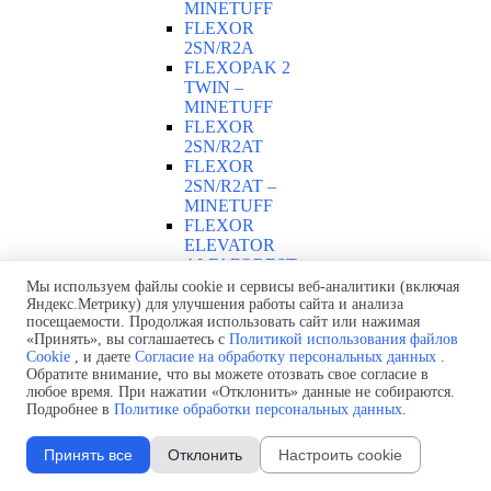
MINETUFF
FLEXOR
2SN/R2A
FLEXOPAK 2
TWIN –
MINETUFF
FLEXOR
2SN/R2AT
FLEXOR
2SN/R2AT –
MINETUFF
FLEXOR
ELEVATOR
ALFAFOREST
2SC RAILWAY
Мы используем файлы cookie и сервисы веб-аналитики (включая
РВД с навивкой
Яндекс.Метрику) для улучшения работы сайта и анализа
посещаемости. Продолжая использовать сайт или нажимая
проволокой
▼
«Принять», вы соглашаетесь с
Политикой использования файлов
AT 7K –
Cookie
, и даете
Согласие на обработку персональных данных
.
MINETUFF
Обратите внимание, что вы можете отозвать свое согласие в
BOP - FIRESA
любое время. При нажатии «Отклонить» данные не собираются.
FE 5000
Подробнее в
Политике обработки персональных данных
.
РВД со спиральной
навивкой
Принять все
Отклонить
Настроить cookie
ALFABIOTECH
▼
ALFABIOTECH