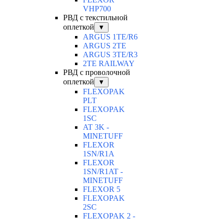
VHP700
РВД с текстильной
оплеткой
▼
ARGUS 1TE/R6
ARGUS 2TЕ
ARGUS 3TE/R3
2TE RAILWAY
РВД с проволочной
оплеткой
▼
FLEXOPAK
PLT
FLEXOPAK
1SС
AT 3K -
MINETUFF
FLEXOR
1SN/R1A
FLEXOR
1SN/R1AT -
MINETUFF
FLEXOR 5
FLEXOPAK
2SС
FLEXOPAK 2 -