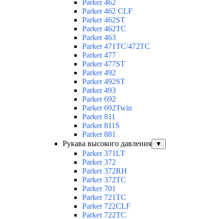
Parker 462
Parker 462 CLF
Parker 462ST
Parker 462TC
Parker 463
Parker 471TC/472TC
Parker 477
Parker 477ST
Parker 492
Parker 492ST
Parker 493
Parker 692
Parker 692Twin
Parker 811
Parker 811S
Parker 881
Рукава высокого давления
▼
Parker 371LT
Parker 372
Parker 372RH
Parker 372TC
Parker 701
Parker 721TC
Parker 722CLF
Parker 722TC