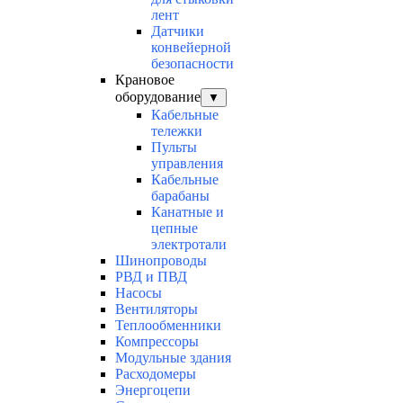
лент
Датчики
конвейерной
безопасности
Крановое
оборудование
▼
Кабельные
тележки
Пульты
управления
Кабельные
барабаны
Канатные и
цепные
электротали
Шинопроводы
РВД и ПВД
Насосы
Вентиляторы
Теплообменники
Компрессоры
Модульные здания
Расходомеры
Энергоцепи