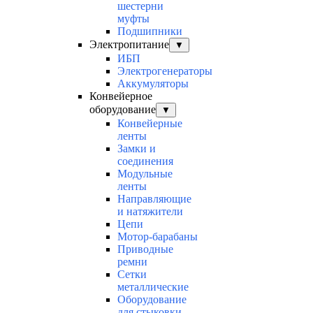
шестерни
муфты
Подшипники
Электропитание
▼
ИБП
Электрогенераторы
Аккумуляторы
Конвейерное
оборудование
▼
Конвейерные
ленты
Замки и
соединения
Модульные
ленты
Направляющие
и натяжители
Цепи
Мотор-барабаны
Приводные
ремни
Сетки
металлические
Оборудование
для стыковки