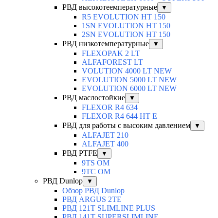
РВД высокотеемпературные
▼
R5 EVOLUTION HT 150
1SN EVOLUTION HT 150
2SN EVOLUTION HT 150
РВД низкотемпературные
▼
FLEXOPAK 2 LT
ALFAFOREST LT
VOLUTION 4000 LT NEW
EVOLUTION 5000 LT NEW
EVOLUTION 6000 LT NEW
РВД маслостойкие
▼
FLEXOR R4 634
FLEXOR R4 644 HT E
РВД для работы с высоким давлением
▼
ALFAJET 210
ALFAJET 400
РВД PTFE
▼
9TS OM
9TC OM
РВД Dunlop
▼
Обзор РВД Dunlop
РВД ARGUS 2TE
РВД 121T SLIMLINE PLUS
РВД 141T SUPERSLIMLINE