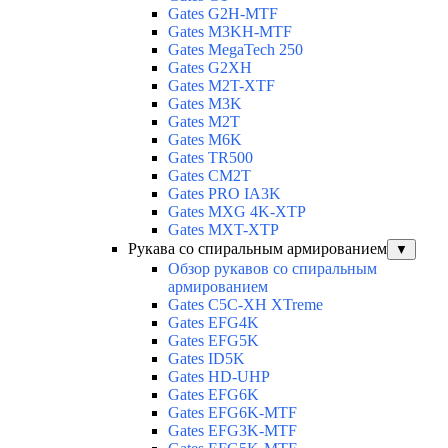
Gates G2H-MTF
Gates M3KH-MTF
Gates MegaTech 250
Gates G2XH
Gates M2T-XTF
Gates M3K
Gates M2T
Gates M6K
Gates TR500
Gates CM2T
Gates PRO IA3K
Gates MXG 4K-XTP
Gates MXT-XTP
Рукава со спиральным армированием
▼
Обзор рукавов со спиральным
армированием
Gates C5C-XH XTreme
Gates EFG4K
Gates EFG5K
Gates ID5K
Gates HD-UHP
Gates EFG6K
Gates EFG6K-MTF
Gates EFG3K-MTF