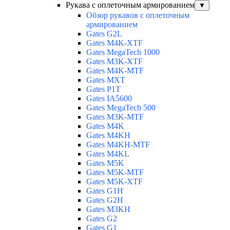
Рукава с оплеточным армированием
▼
Обзор рукавов с оплеточным
армированием
Gates G2L
Gates M4K-XTF
Gates MegaTech 1000
Gates M3K-XTF
Gates M4K-MTF
Gates MXT
Gates P1T
Gates IA5600
Gates MegaTech 500
Gates M3K-MTF
Gates M4K
Gates M4KH
Gates M4KH-MTF
Gates M4KL
Gates M5K
Gates M5K-MTF
Gates M5K-XTF
Gates G1H
Gates G2H
Gates M3KH
Gates G2
Gates G1