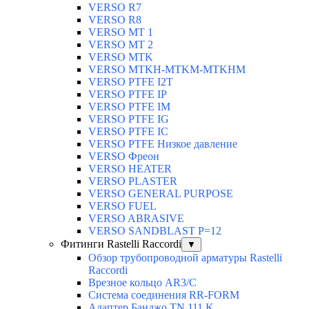
VERSO R7
VERSO R8
VERSO MT 1
VERSO MT 2
VERSO MTK
VERSO MTKH-MTKM-MTKHM
VERSO PTFE I2T
VERSO PTFE IP
VERSO PTFE IM
VERSO PTFE IG
VERSO PTFE IC
VERSO PTFE Низкое давление
VERSO Фреон
VERSO HEATER
VERSO PLASTER
VERSO GENERAL PURPOSE
VERSO FUEL
VERSO ABRASIVE
VERSO SANDBLAST P=12
Фитинги Rastelli Raccordi
▼
Обзор трубопроводной арматуры Rastelli
Raccordi
Врезное кольцо AR3/C
Система соединения RR-FORM
Адаптер Банджо TN 111 K