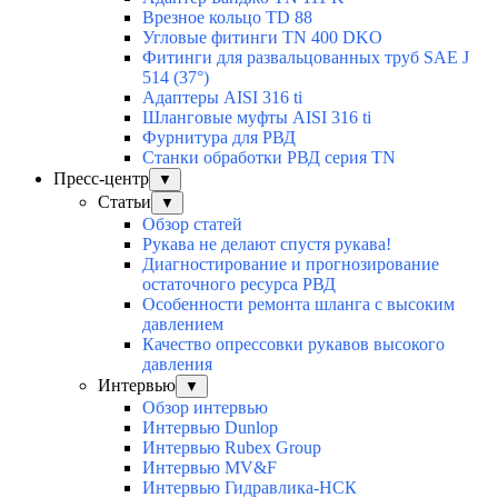
Врезное кольцо TD 88
Угловые фитинги TN 400 DKO
Фитинги для развальцованных труб SAE J
514 (37°)
Адаптеры AISI 316 ti
Шланговые муфты AISI 316 ti
Фурнитура для РВД
Станки обработки РВД серия TN
Пресс-центр
▼
Статьи
▼
Обзор статей
Рукава не делают спустя рукава!
Диагностирование и прогнозирование
остаточного ресурса РВД
Особенности ремонта шланга с высоким
давлением
Качество опрессовки рукавов высокого
давления
Интервью
▼
Обзор интервью
Интервью Dunlop
Интервью Rubex Group
Интервью MV&F
Интервью Гидравлика-НСК