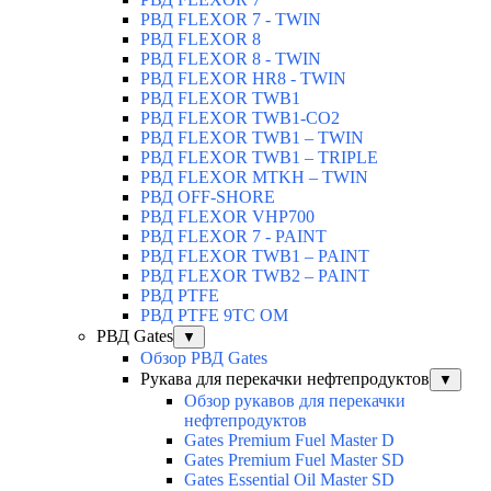
РВД FLEXOR 7 - TWIN
РВД FLEXOR 8
РВД FLEXOR 8 - TWIN
РВД FLEXOR HR8 - TWIN
РВД FLEXOR TWB1
РВД FLEXOR TWB1-CO2
РВД FLEXOR TWB1 – TWIN
РВД FLEXOR TWB1 – TRIPLE
РВД FLEXOR MTKH – TWIN
РВД OFF-SHORE
РВД FLEXOR VHP700
РВД FLEXOR 7 - PAINT
РВД FLEXOR TWB1 – PAINT
РВД FLEXOR TWB2 – PAINT
РВД PTFE
РВД PTFE 9TC OM
РВД Gates
▼
Обзор РВД Gates
Рукава для перекачки нефтепродуктов
▼
Обзор рукавов для перекачки
нефтепродуктов
Gates Premium Fuel Master D
Gates Premium Fuel Master SD
Gates Essential Oil Master SD