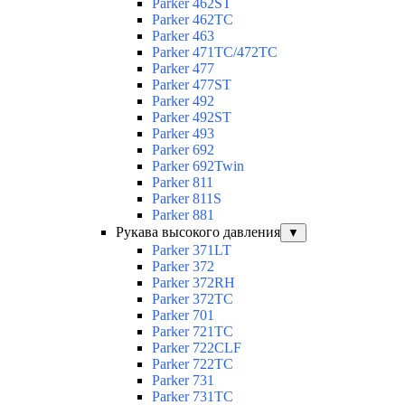
Parker 462ST
Parker 462TC
Parker 463
Parker 471TC/472TC
Parker 477
Parker 477ST
Parker 492
Parker 492ST
Parker 493
Parker 692
Parker 692Twin
Parker 811
Parker 811S
Parker 881
Рукава высокого давления
▼
Parker 371LT
Parker 372
Parker 372RH
Parker 372TC
Parker 701
Parker 721TC
Parker 722CLF
Parker 722TC
Parker 731
Parker 731TC