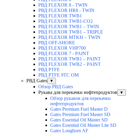
РВД FLEXOR 8 - TWIN
РВД FLEXOR HR8 - TWIN
РВД FLEXOR TWB1
РВД FLEXOR TWB1-CO2
РВД FLEXOR TWB1 – TWIN
РВД FLEXOR TWB1 – TRIPLE
РВД FLEXOR MTKH – TWIN
РВД OFF-SHORE
РВД FLEXOR VHP700
РВД FLEXOR 7 - PAINT
РВД FLEXOR TWB1 – PAINT
РВД FLEXOR TWB2 – PAINT
РВД PTFE
РВД PTFE 9TC OM
РВД Gates
▼
Обзор РВД Gates
Рукава для перекачки нефтепродуктов
▼
Обзор рукавов для перекачки
нефтепродуктов
Gates Premium Fuel Master D
Gates Premium Fuel Master SD
Gates Essential Oil Master SD
Gates Essential Oil Master Lite SD
Gates Longhorn AF