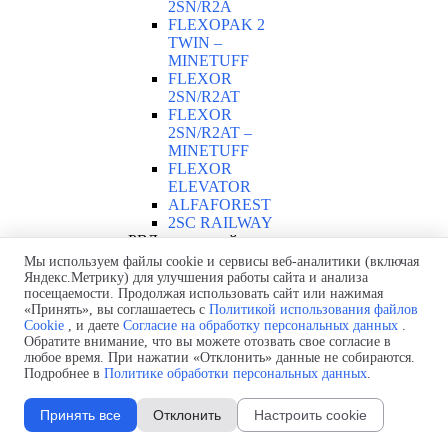
2SN/R2A
FLEXOPAK 2
TWIN –
MINETUFF
FLEXOR
2SN/R2AT
FLEXOR
2SN/R2AT –
MINETUFF
FLEXOR
ELEVATOR
ALFAFOREST
2SC RAILWAY
РВД с навивкой
проволокой
▼
Мы используем файлы cookie и сервисы веб-аналитики (включая
Яндекс.Метрику) для улучшения работы сайта и анализа
AT 7K –
посещаемости. Продолжая использовать сайт или нажимая
MINETUFF
«Принять», вы соглашаетесь с
Политикой использования файлов
BOP - FIRESA
Cookie
, и даете
Согласие на обработку персональных данных
.
FE 5000
Обратите внимание, что вы можете отозвать свое согласие в
РВД со спиральной
любое время. При нажатии «Отклонить» данные не собираются.
навивкой
Подробнее в
Политике обработки персональных данных
.
ALFABIOTECH
▼
ALFABIOTECH
Принять все
Отклонить
Настроить cookie
2000 –
MINETUFF