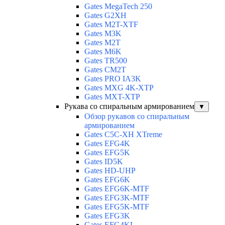
Gates MegaTech 250
Gates G2XH
Gates M2T-XTF
Gates M3K
Gates M2T
Gates M6K
Gates TR500
Gates CM2T
Gates PRO IA3K
Gates MXG 4K-XTP
Gates MXT-XTP
Рукава со спиральным армированием
▼
Обзор рукавов со спиральным
армированием
Gates C5C-XH XTreme
Gates EFG4K
Gates EFG5K
Gates ID5K
Gates HD-UHP
Gates EFG6K
Gates EFG6K-MTF
Gates EFG3K-MTF
Gates EFG5K-MTF
Gates EFG3K
Gates EFG4KL