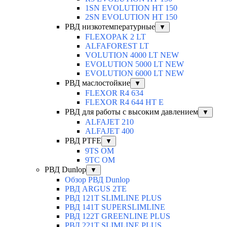
1SN EVOLUTION HT 150
2SN EVOLUTION HT 150
РВД низкотемпературные
▼
FLEXOPAK 2 LT
ALFAFOREST LT
VOLUTION 4000 LT NEW
EVOLUTION 5000 LT NEW
EVOLUTION 6000 LT NEW
РВД маслостойкие
▼
FLEXOR R4 634
FLEXOR R4 644 HT E
РВД для работы с высоким давлением
▼
ALFAJET 210
ALFAJET 400
РВД PTFE
▼
9TS OM
9TC OM
РВД Dunlop
▼
Обзор РВД Dunlop
РВД ARGUS 2TE
РВД 121T SLIMLINE PLUS
РВД 141T SUPERSLIMLINE
РВД 122T GREENLINE PLUS
РВД 221T SLIMLINE PLUS