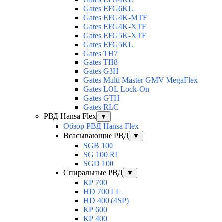
Gates EFG6KL
Gates EFG4K-MTF
Gates EFG4K-XTF
Gates EFG5K-XTF
Gates EFG5KL
Gates TH7
Gates TH8
Gates G3H
Gates Multi Master GMV MegaFlex
Gates LOL Lock-On
Gates GTH
Gates RLC
РВД Hansa Flex
▼
Обзор РВД Hansa Flex
Всасывающие РВД
▼
SGB 100
SG 100 RI
SGD 100
Спиральные РВД
▼
КР 700
HD 700 LL
HD 400 (4SP)
КР 600
КР 400