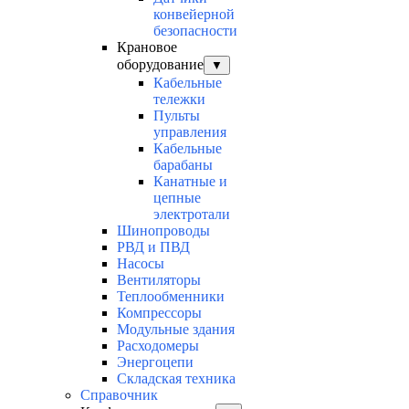
конвейерной
безопасности
Крановое
оборудование
▼
Кабельные
тележки
Пульты
управления
Кабельные
барабаны
Канатные и
цепные
электротали
Шинопроводы
РВД и ПВД
Насосы
Вентиляторы
Теплообменники
Компрессоры
Модульные здания
Расходомеры
Энергоцепи
Складская техника
Справочник