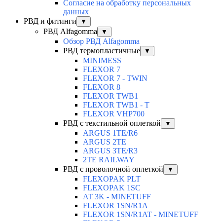
Согласие на обработку персональных
данных
РВД и фитинги
▼
РВД Alfagomma
▼
Обзор РВД Alfagomma
РВД термопластичные
▼
MINIMESS
FLEXOR 7
FLEXOR 7 - TWIN
FLEXOR 8
FLEXOR TWB1
FLEXOR TWB1 - T
FLEXOR VHP700
РВД с текстильной оплеткой
▼
ARGUS 1TE/R6
ARGUS 2TЕ
ARGUS 3TE/R3
2TE RAILWAY
РВД с проволочной оплеткой
▼
FLEXOPAK PLT
FLEXOPAK 1SС
AT 3K - MINETUFF
FLEXOR 1SN/R1A
FLEXOR 1SN/R1AT - MINETUFF