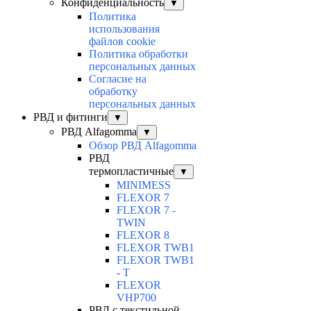
Конфиденциальность
▼
Политика
использования
файлов cookie
Политика обработки
персональных данных
Согласие на
обработку
персональных данных
РВД и фитинги
▼
РВД Alfagomma
▼
Обзор РВД Alfagomma
РВД
термопластичные
▼
MINIMESS
FLEXOR 7
FLEXOR 7 -
TWIN
FLEXOR 8
FLEXOR TWB1
FLEXOR TWB1
- T
FLEXOR
VHP700
РВД с текстильной