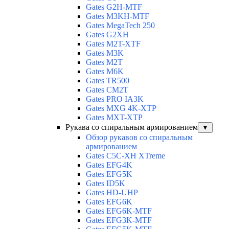
Gates G2H-MTF
Gates M3KH-MTF
Gates MegaTech 250
Gates G2XH
Gates M2T-XTF
Gates M3K
Gates M2T
Gates M6K
Gates TR500
Gates CM2T
Gates PRO IA3K
Gates MXG 4K-XTP
Gates MXT-XTP
Рукава со спиральным армированием
▼
Обзор рукавов со спиральным
армированием
Gates C5C-XH XTreme
Gates EFG4K
Gates EFG5K
Gates ID5K
Gates HD-UHP
Gates EFG6K
Gates EFG6K-MTF
Gates EFG3K-MTF