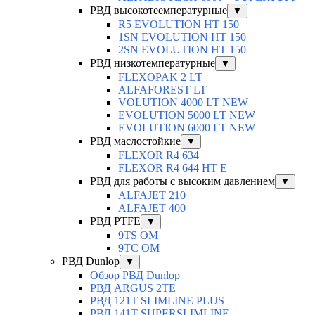
РВД высокотеемпературные
▼
R5 EVOLUTION HT 150
1SN EVOLUTION HT 150
2SN EVOLUTION HT 150
РВД низкотемпературные
▼
FLEXOPAK 2 LT
ALFAFOREST LT
VOLUTION 4000 LT NEW
EVOLUTION 5000 LT NEW
EVOLUTION 6000 LT NEW
РВД маслостойкие
▼
FLEXOR R4 634
FLEXOR R4 644 HT E
РВД для работы с высоким давлением
▼
ALFAJET 210
ALFAJET 400
РВД PTFE
▼
9TS OM
9TC OM
РВД Dunlop
▼
Обзор РВД Dunlop
РВД ARGUS 2TE
РВД 121T SLIMLINE PLUS
РВД 141T SUPERSLIMLINE