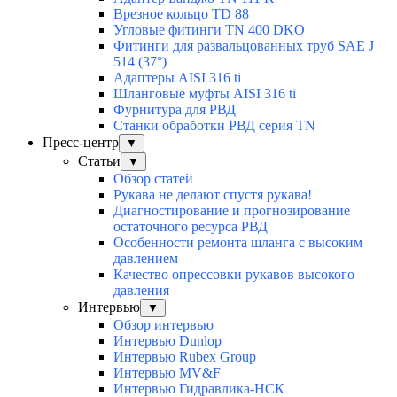
Врезное кольцо TD 88
Угловые фитинги TN 400 DKO
Фитинги для развальцованных труб SAE J
514 (37°)
Адаптеры AISI 316 ti
Шланговые муфты AISI 316 ti
Фурнитура для РВД
Станки обработки РВД серия TN
Пресс-центр
▼
Статьи
▼
Обзор статей
Рукава не делают спустя рукава!
Диагностирование и прогнозирование
остаточного ресурса РВД
Особенности ремонта шланга с высоким
давлением
Качество опрессовки рукавов высокого
давления
Интервью
▼
Обзор интервью
Интервью Dunlop
Интервью Rubex Group
Интервью MV&F
Интервью Гидравлика-НСК