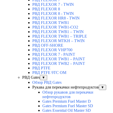
РВД FLEXOR 7 - TWIN
РВД FLEXOR 8
РВД FLEXOR 8 - TWIN
РВД FLEXOR HR8 - TWIN
РВД FLEXOR TWB1
РВД FLEXOR TWB1-CO2
РВД FLEXOR TWB1 – TWIN
РВД FLEXOR TWB1 – TRIPLE
РВД FLEXOR MTKH – TWIN
РВД OFF-SHORE
РВД FLEXOR VHP700
РВД FLEXOR 7 - PAINT
РВД FLEXOR TWB1 – PAINT
РВД FLEXOR TWB2 – PAINT
РВД PTFE
РВД PTFE 9TC OM
РВД Gates
▼
Обзор РВД Gates
Рукава для перекачки нефтепродуктов
▼
Обзор рукавов для перекачки
нефтепродуктов
Gates Premium Fuel Master D
Gates Premium Fuel Master SD
Gates Essential Oil Master SD