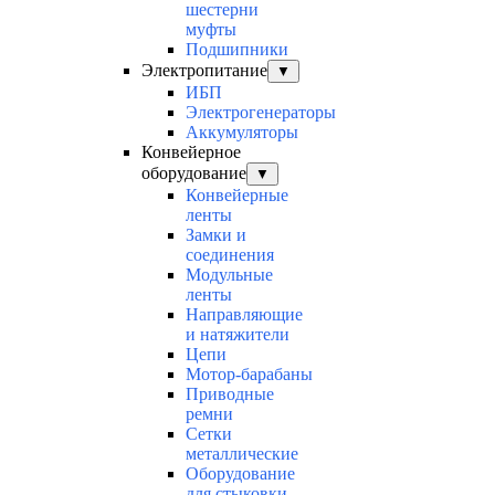
шестерни
муфты
Подшипники
Электропитание
▼
ИБП
Электрогенераторы
Аккумуляторы
Конвейерное
оборудование
▼
Конвейерные
ленты
Замки и
соединения
Модульные
ленты
Направляющие
и натяжители
Цепи
Мотор-барабаны
Приводные
ремни
Сетки
металлические
Оборудование
для стыковки