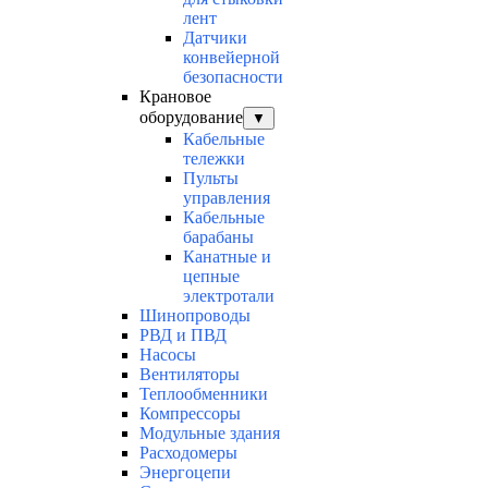
лент
Датчики
конвейерной
безопасности
Крановое
оборудование
▼
Кабельные
тележки
Пульты
управления
Кабельные
барабаны
Канатные и
цепные
электротали
Шинопроводы
РВД и ПВД
Насосы
Вентиляторы
Теплообменники
Компрессоры
Модульные здания
Расходомеры
Энергоцепи