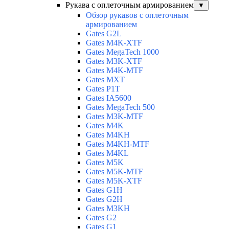
Рукава с оплеточным армированием
▼
Обзор рукавов с оплеточным
армированием
Gates G2L
Gates M4K-XTF
Gates MegaTech 1000
Gates M3K-XTF
Gates M4K-MTF
Gates MXT
Gates P1T
Gates IA5600
Gates MegaTech 500
Gates M3K-MTF
Gates M4K
Gates M4KH
Gates M4KH-MTF
Gates M4KL
Gates M5K
Gates M5K-MTF
Gates M5K-XTF
Gates G1H
Gates G2H
Gates M3KH
Gates G2
Gates G1