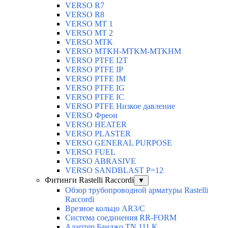
VERSO R7
VERSO R8
VERSO MT 1
VERSO MT 2
VERSO MTK
VERSO MTKH-MTKM-MTKHM
VERSO PTFE I2T
VERSO PTFE IP
VERSO PTFE IM
VERSO PTFE IG
VERSO PTFE IC
VERSO PTFE Низкое давление
VERSO Фреон
VERSO HEATER
VERSO PLASTER
VERSO GENERAL PURPOSE
VERSO FUEL
VERSO ABRASIVE
VERSO SANDBLAST P=12
Фитинги Rastelli Raccordi
▼
Обзор трубопроводной арматуры Rastelli
Raccordi
Врезное кольцо AR3/C
Система соединения RR-FORM
Адаптер Банджо TN 111 K