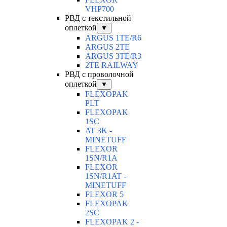
VHP700
РВД с текстильной
оплеткой
▼
ARGUS 1TE/R6
ARGUS 2TЕ
ARGUS 3TE/R3
2TE RAILWAY
РВД с проволочной
оплеткой
▼
FLEXOPAK
PLT
FLEXOPAK
1SС
AT 3K -
MINETUFF
FLEXOR
1SN/R1A
FLEXOR
1SN/R1AT -
MINETUFF
FLEXOR 5
FLEXOPAK
2SС
FLEXOPAK 2 -