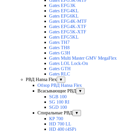
Gates EFG5K-MTF
Gates EFG3K
Gates EFG4KL
Gates EFG6KL
Gates EFG4K-MTF
Gates EFG4K-XTF
Gates EFG5K-XTF
Gates EFG5KL
Gates TH7
Gates TH8
Gates G3H
Gates Multi Master GMV MegaFlex
Gates LOL Lock-On
Gates GTH
Gates RLC
РВД Hansa Flex
▼
Обзор РВД Hansa Flex
Всасывающие РВД
▼
SGB 100
SG 100 RI
SGD 100
Спиральные РВД
▼
КР 700
HD 700 LL
HD 400 (4SP)