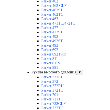
Parker 462
Parker 462 CLF
Parker 462ST
Parker 462TC
Parker 463
Parker 471TC/472TC
Parker 477
Parker 477ST
Parker 492
Parker 492ST
Parker 493
Parker 692
Parker 692Twin
Parker 811
Parker 811S
Parker 881
Рукава высокого давления
▼
Parker 371LT
Parker 372
Parker 372RH
Parker 372TC
Parker 701
Parker 721TC
Parker 722CLF
Parker 722TC