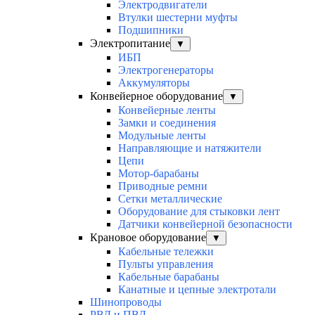
Электродвигатели
Втулки шестерни муфты
Подшипники
Электропитание
▼
ИБП
Электрогенераторы
Аккумуляторы
Конвейерное оборудование
▼
Конвейерные ленты
Замки и соединения
Модульные ленты
Направляющие и натяжители
Цепи
Мотор-барабаны
Приводные ремни
Сетки металлические
Оборудование для стыковки лент
Датчики конвейерной безопасности
Крановое оборудование
▼
Кабельные тележки
Пульты управления
Кабельные барабаны
Канатные и цепные электротали
Шинопроводы
РВД и ПВД