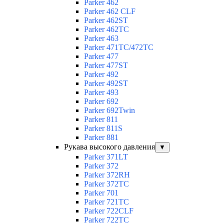
Parker 462
Parker 462 CLF
Parker 462ST
Parker 462TC
Parker 463
Parker 471TC/472TC
Parker 477
Parker 477ST
Parker 492
Parker 492ST
Parker 493
Parker 692
Parker 692Twin
Parker 811
Parker 811S
Parker 881
Рукава высокого давления
▼
Parker 371LT
Parker 372
Parker 372RH
Parker 372TC
Parker 701
Parker 721TC
Parker 722CLF
Parker 722TC