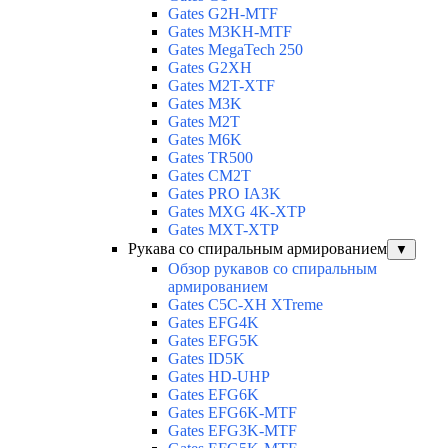
Gates G2H-MTF
Gates M3KH-MTF
Gates MegaTech 250
Gates G2XH
Gates M2T-XTF
Gates M3K
Gates M2T
Gates M6K
Gates TR500
Gates CM2T
Gates PRO IA3K
Gates MXG 4K-XTP
Gates MXT-XTP
Рукава со спиральным армированием
▼
Обзор рукавов со спиральным
армированием
Gates C5C-XH XTreme
Gates EFG4K
Gates EFG5K
Gates ID5K
Gates HD-UHP
Gates EFG6K
Gates EFG6K-MTF
Gates EFG3K-MTF