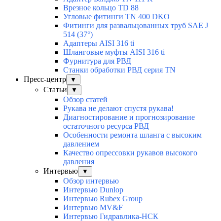
Врезное кольцо TD 88
Угловые фитинги TN 400 DKO
Фитинги для развальцованных труб SAE J
514 (37°)
Адаптеры AISI 316 ti
Шланговые муфты AISI 316 ti
Фурнитура для РВД
Станки обработки РВД серия TN
Пресс-центр
▼
Статьи
▼
Обзор статей
Рукава не делают спустя рукава!
Диагностирование и прогнозирование
остаточного ресурса РВД
Особенности ремонта шланга с высоким
давлением
Качество опрессовки рукавов высокого
давления
Интервью
▼
Обзор интервью
Интервью Dunlop
Интервью Rubex Group
Интервью MV&F
Интервью Гидравлика-НСК