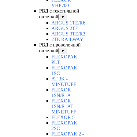
VHP700
РВД с текстильной
оплеткой
▼
ARGUS 1TE/R6
ARGUS 2TЕ
ARGUS 3TE/R3
2TE RAILWAY
РВД с проволочной
оплеткой
▼
FLEXOPAK
PLT
FLEXOPAK
1SС
AT 3K -
MINETUFF
FLEXOR
1SN/R1A
FLEXOR
1SN/R1AT -
MINETUFF
FLEXOR 5
FLEXOPAK
2SС
FLEXOPAK 2 -