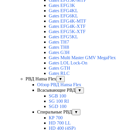
Gates EFG5K-MTF
Gates EFG3K
Gates EFG4KL
Gates EFG6KL
Gates EFG4K-MTF
Gates EFG4K-XTF
Gates EFG5K-XTF
Gates EFG5KL
Gates TH7
Gates TH8
Gates G3H
Gates Multi Master GMV MegaFlex
Gates LOL Lock-On
Gates GTH
Gates RLC
РВД Hansa Flex
▼
Обзор РВД Hansa Flex
Всасывающие РВД
▼
SGB 100
SG 100 RI
SGD 100
Спиральные РВД
▼
КР 700
HD 700 LL
HD 400 (4SP)