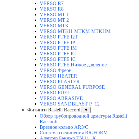
VERSO R7
VERSO R8
VERSO MT 1
VERSO MT 2
VERSO MTK
VERSO MTKH-MTKM-MTKHM
VERSO PTFE I2T
VERSO PTFE IP
VERSO PTFE IM
VERSO PTFE IG
VERSO PTFE IC
VERSO PTFE Низкое давление
VERSO Фреон
VERSO HEATER
VERSO PLASTER
VERSO GENERAL PURPOSE
VERSO FUEL
VERSO ABRASIVE
VERSO SANDBLAST P=12
Фитинги Rastelli Raccordi
▼
Обзор трубопроводной арматуры Rastelli
Raccordi
Врезное кольцо AR3/C
Система соединения RR-FORM
Адаптер Банджо TN 111 K