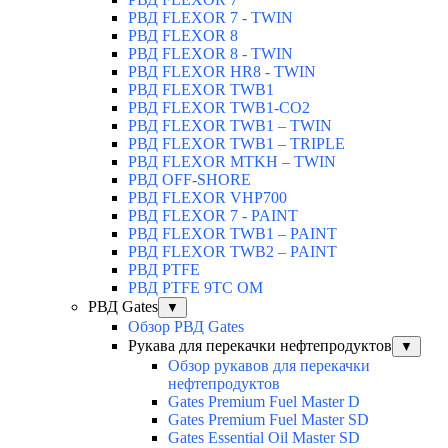
РВД FLEXOR 7 - TWIN
РВД FLEXOR 8
РВД FLEXOR 8 - TWIN
РВД FLEXOR HR8 - TWIN
РВД FLEXOR TWB1
РВД FLEXOR TWB1-CO2
РВД FLEXOR TWB1 – TWIN
РВД FLEXOR TWB1 – TRIPLE
РВД FLEXOR MTKH – TWIN
РВД OFF-SHORE
РВД FLEXOR VHP700
РВД FLEXOR 7 - PAINT
РВД FLEXOR TWB1 – PAINT
РВД FLEXOR TWB2 – PAINT
РВД PTFE
РВД PTFE 9TC OM
РВД Gates
▼
Обзор РВД Gates
Рукава для перекачки нефтепродуктов
▼
Обзор рукавов для перекачки
нефтепродуктов
Gates Premium Fuel Master D
Gates Premium Fuel Master SD
Gates Essential Oil Master SD