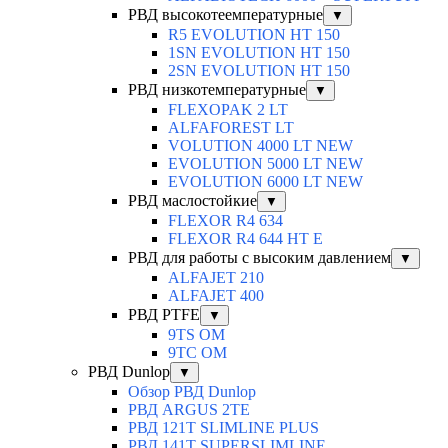
РВД высокотеемпературные
▼
R5 EVOLUTION HT 150
1SN EVOLUTION HT 150
2SN EVOLUTION HT 150
РВД низкотемпературные
▼
FLEXOPAK 2 LT
ALFAFOREST LT
VOLUTION 4000 LT NEW
EVOLUTION 5000 LT NEW
EVOLUTION 6000 LT NEW
РВД маслостойкие
▼
FLEXOR R4 634
FLEXOR R4 644 HT E
РВД для работы с высоким давлением
▼
ALFAJET 210
ALFAJET 400
РВД PTFE
▼
9TS OM
9TC OM
РВД Dunlop
▼
Обзор РВД Dunlop
РВД ARGUS 2TE
РВД 121T SLIMLINE PLUS
РВД 141T SUPERSLIMLINE