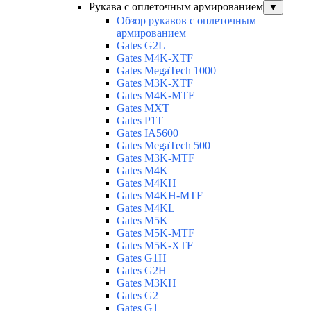
Рукава с оплеточным армированием
▼
Обзор рукавов с оплеточным
армированием
Gates G2L
Gates M4K-XTF
Gates MegaTech 1000
Gates M3K-XTF
Gates M4K-MTF
Gates MXT
Gates P1T
Gates IA5600
Gates MegaTech 500
Gates M3K-MTF
Gates M4K
Gates M4KH
Gates M4KH-MTF
Gates M4KL
Gates M5K
Gates M5K-MTF
Gates M5K-XTF
Gates G1H
Gates G2H
Gates M3KH
Gates G2
Gates G1