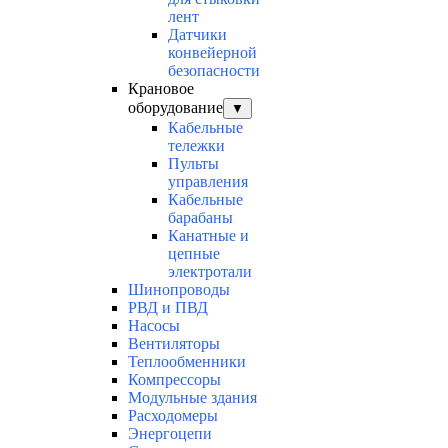
лент
Датчики
конвейерной
безопасности
Крановое
оборудование
▼
Кабельные
тележки
Пульты
управления
Кабельные
барабаны
Канатные и
цепные
электротали
Шинопроводы
РВД и ПВД
Насосы
Вентиляторы
Теплообменники
Компрессоры
Модульные здания
Расходомеры
Энергоцепи